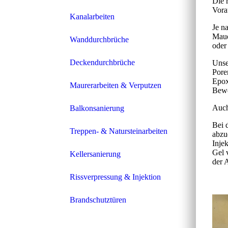
Die 
Vora
Kanalarbeiten
Je n
Maue
Wanddurchbrüche
oder
Deckendurchbrüche
Unse
Pore
Epox
Maurerarbeiten & Verputzen
Bewe
Auch
Balkonsanierung
Bei 
Treppen- & Natursteinarbeiten
abzu
Inje
Gel 
Kellersanierung
der 
Rissverpressung & Injektion
Brandschutztüren