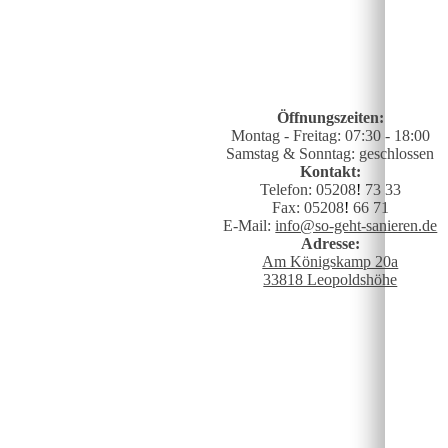
Öffnungszeiten:
Montag - Freitag: 07:30 - 18:00
Samstag & Sonntag: geschlossen
Kontakt:
Telefon: 05208
!
73 33
Fax: 05208
!
66 71
E-Mail:
info@so-geht-sanieren.de
Adresse:
Am Königskamp 20a
33818 Leopoldshöhe