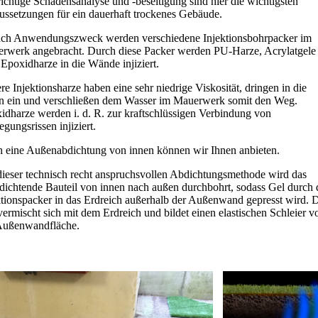
richtige Schadensanalyse und -beseitigung sind hier die wichtigsten
ussetzungen für ein dauerhaft trockenes Gebäude.
ach Anwendungszweck werden verschiedene Injektionsbohrpacker im
rwerk angebracht. Durch diese Packer werden PU-Harze, Acrylatgele
 Epoxidharze in die Wände injiziert.
re Injektionsharze haben eine sehr niedrige Viskosität, dringen in die
n ein und verschließen dem Wasser im Mauerwerk somit den Weg.
idharze werden i. d. R. zur kraftschlüssigen Verbindung von
gungsrissen injiziert.
 eine Außenabdichtung von innen können wir Ihnen anbieten.
dieser technisch recht anspruchsvollen Abdichtungsmethode wird das
dichtende Bauteil von innen nach außen durchbohrt, sodass Gel durch 
ktionspacker in das Erdreich außerhalb der Außenwand gepresst wird. 
vermischt sich mit dem Erdreich und bildet einen elastischen Schleier v
Außenwandfläche.