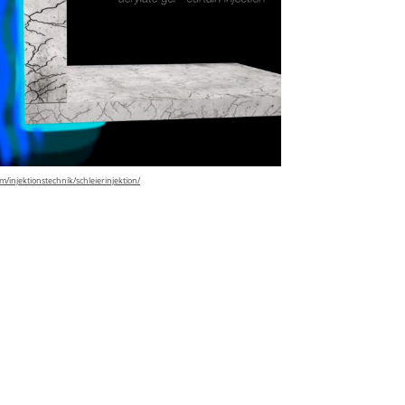
injektionstechnik/schleierinjektion/