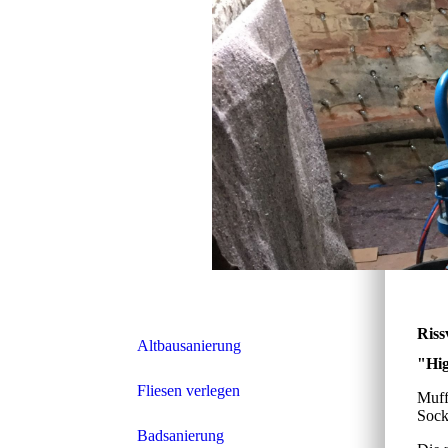
Riss
Altbausanierung
"Hig
Fliesen verlegen
Muff
Sock
Badsanierung