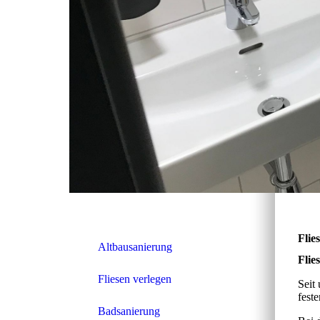
Flie
Altbausanierung
Flie
Fliesen verlegen
Seit
fest
Badsanierung