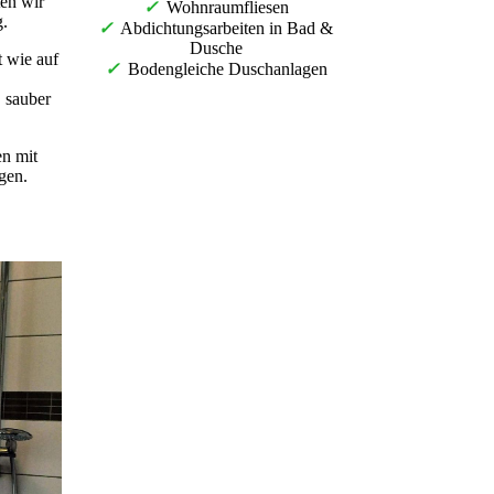
ten wir
✓
Wohnraumfliesen
g.
✓
Abdichtungsarbeiten in Bad &
Dusche
 wie auf
✓
Bodengleiche Duschanlagen
, sauber
en mit
gen.