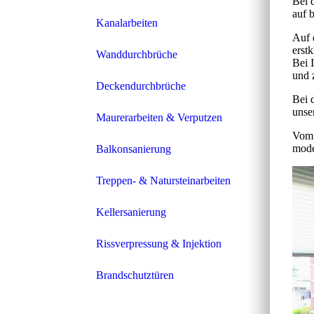
Bei 
auf 
Kanalarbeiten
Auf 
erst
Wanddurchbrüche
Bei 
und 
Deckendurchbrüche
Bei 
unse
Maurerarbeiten & Verputzen
Vom 
mode
Balkonsanierung
Treppen- & Natursteinarbeiten
Kellersanierung
Rissverpressung & Injektion
Brandschutztüren