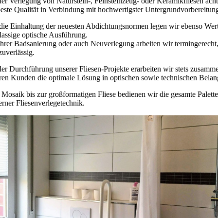
der Verlegung von Naturstein-, Feinsteinzeug- oder Keramikfliesen ach
beste Qualität in Verbindung mit hochwertigster Untergrundvorbereitun
die Einhaltung der neuesten Abdichtungsnormen legen wir ebenso Wert
klassige optische Ausführung.
Ihrer Badsanierung oder auch Neuverlegung arbeiten wir termingerecht
zuverlässig.
der Durchführung unserer Fliesen-Projekte erarbeiten wir stets zusamm
ren Kunden die optimale Lösung in optischen sowie technischen Belan
Mosaik bis zur großformatigen Fliese bedienen wir die gesamte Palette
rner Fliesenverlegetechnik.