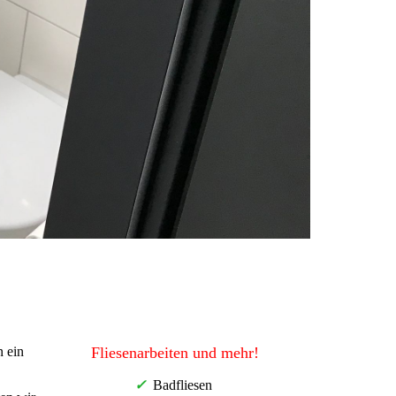
n ein
Fliesenarbeiten und mehr!
✓
Badfliesen